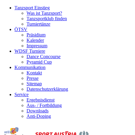
Tanzsport Einstieg
Was ist Tanzsport?
Tanzsportklub finden
Turniertänze
ÖTSV
Präsidium
Kalender
Impressum
WDSF Turniere
Dance Concourse
Pyramid Cup
Kommunikation
Kontakt
Presse
Sitemap
Datenschutzerklärung
Service
Ergebnisdienst
Aus- / Fortbildung
Downloads
Anti-Doping