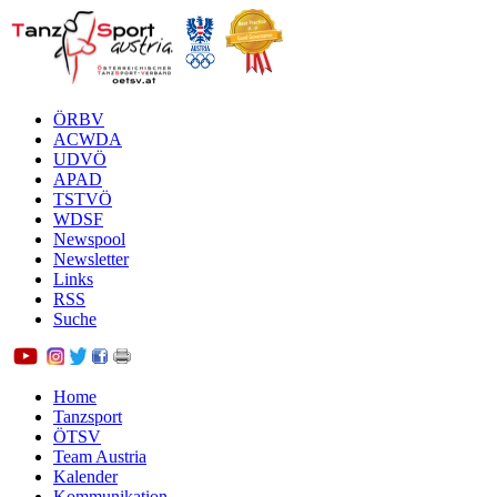
ÖRBV
ACWDA
UDVÖ
APAD
TSTVÖ
WDSF
Newspool
Newsletter
Links
RSS
Suche
Home
Tanzsport
ÖTSV
Team Austria
Kalender
Kommunikation