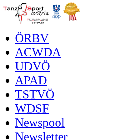
ÖRBV
ACWDA
UDVÖ
APAD
TSTVÖ
WDSF
Newspool
Newsletter