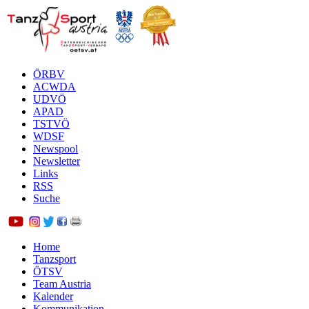
ÖRBV
ACWDA
UDVÖ
APAD
TSTVÖ
WDSF
Newspool
Newsletter
Links
RSS
Suche
Home
Tanzsport
ÖTSV
Team Austria
Kalender
Kommunikation