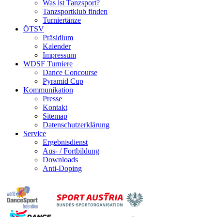
Was ist Tanzsport?
Tanzsportklub finden
Turniertänze
ÖTSV
Präsidium
Kalender
Impressum
WDSF Turniere
Dance Concourse
Pyramid Cup
Kommunikation
Presse
Kontakt
Sitemap
Datenschutzerklärung
Service
Ergebnisdienst
Aus- / Fortbildung
Downloads
Anti-Doping