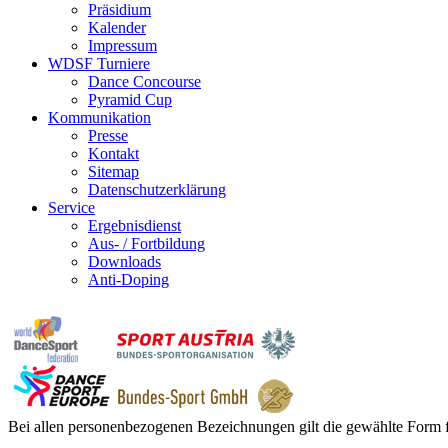
Präsidium
Kalender
Impressum
WDSF Turniere
Dance Concourse
Pyramid Cup
Kommunikation
Presse
Kontakt
Sitemap
Datenschutzerklärung
Service
Ergebnisdienst
Aus- / Fortbildung
Downloads
Anti-Doping
Bei allen personenbezogenen Bezeichnungen gilt die gewählte Form f