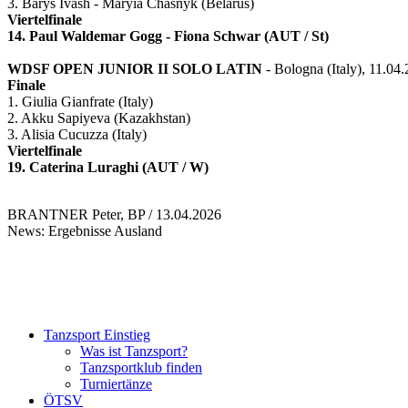
3. Barys Ivash - Maryia Chasnyk (Belarus)
Viertelfinale
14. Paul Waldemar Gogg - Fiona Schwar (AUT / St)
WDSF OPEN JUNIOR II SOLO LATIN
- Bologna (Italy), 11.04
Finale
1. Giulia Gianfrate (Italy)
2. Akku Sapiyeva (Kazakhstan)
3. Alisia Cucuzza (Italy)
Viertelfinale
19. Caterina Luraghi (AUT / W)
BRANTNER Peter, BP / 13.04.2026
News: Ergebnisse Ausland
Tanzsport Einstieg
Was ist Tanzsport?
Tanzsportklub finden
Turniertänze
ÖTSV