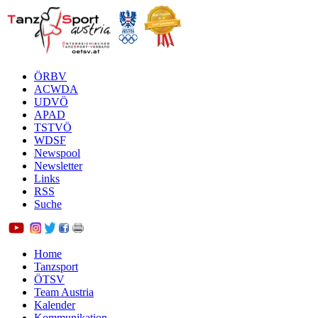
ÖRBV
ACWDA
UDVÖ
APAD
TSTVÖ
WDSF
Newspool
Newsletter
Links
RSS
Suche
Home
Tanzsport
ÖTSV
Team Austria
Kalender
Kommunikation