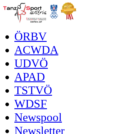
ÖRBV
ACWDA
UDVÖ
APAD
TSTVÖ
WDSF
Newspool
Newsletter