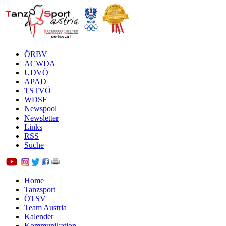
ÖRBV
ACWDA
UDVÖ
APAD
TSTVÖ
WDSF
Newspool
Newsletter
Links
RSS
Suche
Home
Tanzsport
ÖTSV
Team Austria
Kalender
Kommunikation