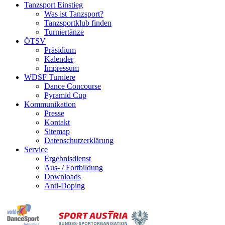
Tanzsport Einstieg
Was ist Tanzsport?
Tanzsportklub finden
Turniertänze
ÖTSV
Präsidium
Kalender
Impressum
WDSF Turniere
Dance Concourse
Pyramid Cup
Kommunikation
Presse
Kontakt
Sitemap
Datenschutzerklärung
Service
Ergebnisdienst
Aus- / Fortbildung
Downloads
Anti-Doping