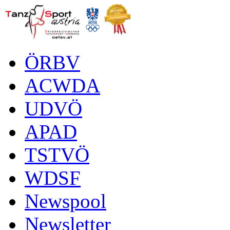
ÖRBV
ACWDA
UDVÖ
APAD
TSTVÖ
WDSF
Newspool
Newsletter