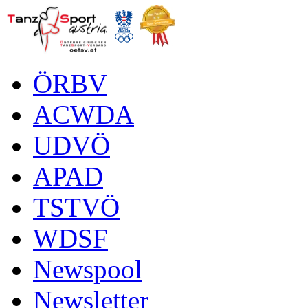
ÖRBV
ACWDA
UDVÖ
APAD
TSTVÖ
WDSF
Newspool
Newsletter