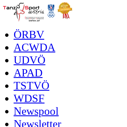
ÖRBV
ACWDA
UDVÖ
APAD
TSTVÖ
WDSF
Newspool
Newsletter