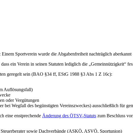
t: Einem Sportverein wurde die Abgabenfreiheit nachträglich aberkann
dass ein Verein in seinen Statuten lediglich die „Gemeinnützigkeit“ fest
ten geregelt sein (BAO §34 ff, EStG 1988 §3 Abs 1 Z 16c):
m Auflösungsfall)
zwecke
en oder Vergütungen
er bei Wegfall des begünstigten Vereinszweckes) ausschließlich für ge
ch eine enstprechende
Änderung des ÖTSV-Statuts
zum Beschluss vorg
n Steuerberater sowie Dachverbände (ASKÖ, ASVÖ, Sportunion)