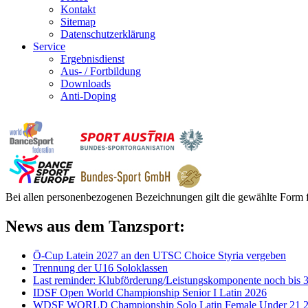
Kontakt
Sitemap
Datenschutzerklärung
Service
Ergebnisdienst
Aus- / Fortbildung
Downloads
Anti-Doping
Bei allen personenbezogenen Bezeichnungen gilt die gewählte Form f
News aus dem Tanzsport:
Ö-Cup Latein 2027 an den UTSC Choice Styria vergeben
Trennung der U16 Soloklassen
Last reminder: Klubförderung/Leistungskomponente noch bis 3
IDSF Open World Championship Senior I Latin 2026
WDSF WORLD Championship Solo Latin Female Under 21 