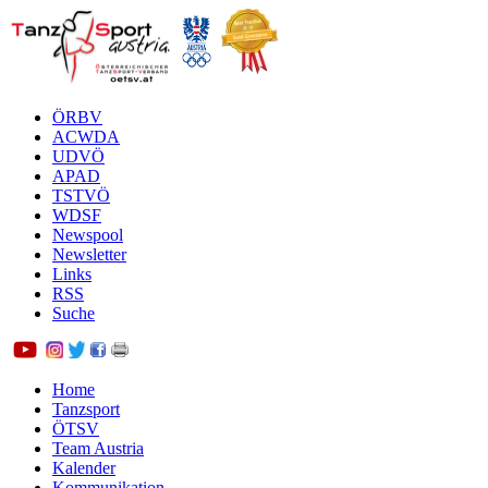
ÖRBV
ACWDA
UDVÖ
APAD
TSTVÖ
WDSF
Newspool
Newsletter
Links
RSS
Suche
Home
Tanzsport
ÖTSV
Team Austria
Kalender
Kommunikation