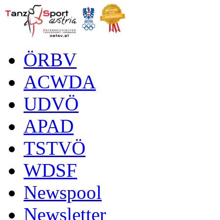
ÖRBV
ACWDA
UDVÖ
APAD
TSTVÖ
WDSF
Newspool
Newsletter