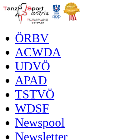
ÖRBV
ACWDA
UDVÖ
APAD
TSTVÖ
WDSF
Newspool
Newsletter