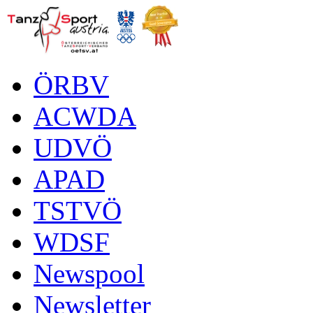
ÖRBV
ACWDA
UDVÖ
APAD
TSTVÖ
WDSF
Newspool
Newsletter