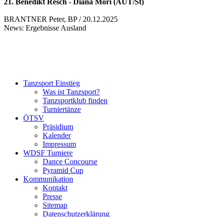
21. Benedikt Resch - Diana Mori (AUT/St)
BRANTNER Peter, BP / 20.12.2025
News: Ergebnisse Ausland
Tanzsport Einstieg
Was ist Tanzsport?
Tanzsportklub finden
Turniertänze
ÖTSV
Präsidium
Kalender
Impressum
WDSF Turniere
Dance Concourse
Pyramid Cup
Kommunikation
Kontakt
Presse
Sitemap
Datenschutzerklärung