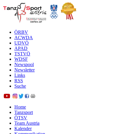
ÖRBV
ACWDA
UDVÖ
APAD
TSTVÖ
WDSF
Newspool
Newsletter
Links
RSS
Suche
Home
Tanzsport
ÖTSV
Team Austria
Kalender
Kommunikation