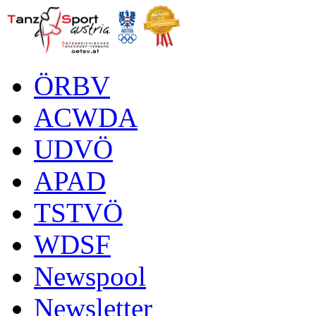
ÖRBV
ACWDA
UDVÖ
APAD
TSTVÖ
WDSF
Newspool
Newsletter