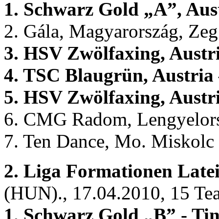
1. Schwarz Gold „A”, Au
2. Gála, Magyarország, Zeg
3. HSV Zwölfaxing, Austr
4. TSC Blaugrün, Austria
5. HSV Zwölfaxing, Austr
6. CMG Radom, Lengyelors
7. Ten Dance, Mo. Miskolc
2. Liga Formationen Latei
(HUN)., 17.04.2010, 15 Te
1. Schwarz Gold „B” - T