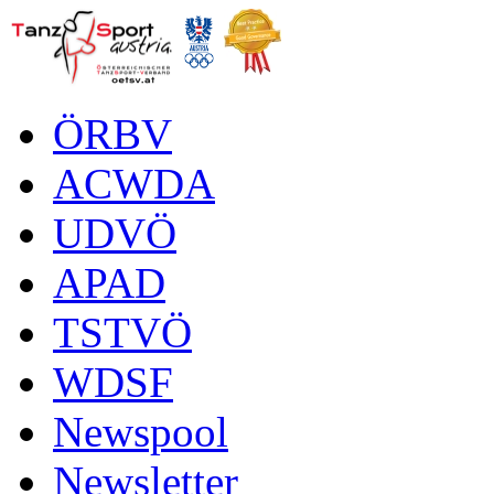
ÖRBV
ACWDA
UDVÖ
APAD
TSTVÖ
WDSF
Newspool
Newsletter