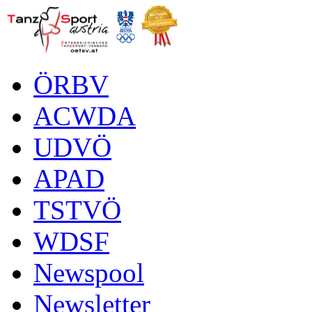
ÖRBV
ACWDA
UDVÖ
APAD
TSTVÖ
WDSF
Newspool
Newsletter