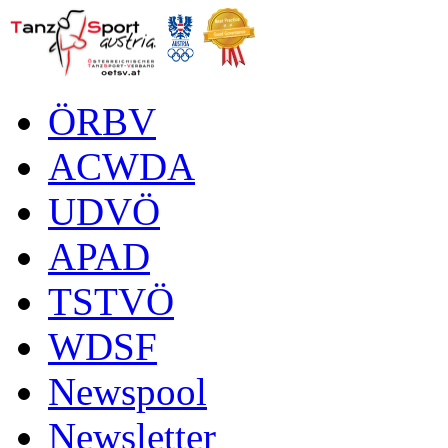
ÖRBV
ACWDA
UDVÖ
APAD
TSTVÖ
WDSF
Newspool
Newsletter