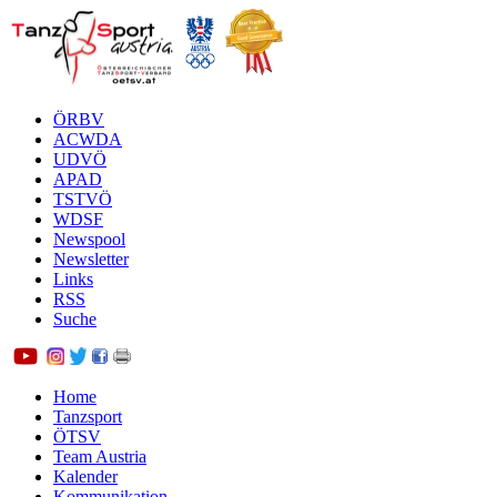
ÖRBV
ACWDA
UDVÖ
APAD
TSTVÖ
WDSF
Newspool
Newsletter
Links
RSS
Suche
Home
Tanzsport
ÖTSV
Team Austria
Kalender
Kommunikation