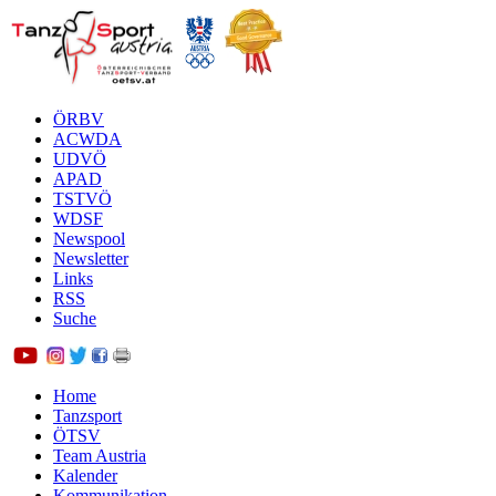
ÖRBV
ACWDA
UDVÖ
APAD
TSTVÖ
WDSF
Newspool
Newsletter
Links
RSS
Suche
Home
Tanzsport
ÖTSV
Team Austria
Kalender
Kommunikation