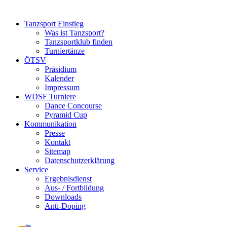
Tanzsport Einstieg
Was ist Tanzsport?
Tanzsportklub finden
Turniertänze
ÖTSV
Präsidium
Kalender
Impressum
WDSF Turniere
Dance Concourse
Pyramid Cup
Kommunikation
Presse
Kontakt
Sitemap
Datenschutzerklärung
Service
Ergebnisdienst
Aus- / Fortbildung
Downloads
Anti-Doping