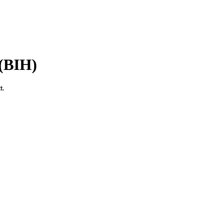
 (BIH)
t.