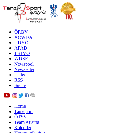
ÖRBV
ACWDA
UDVÖ
APAD
TSTVÖ
WDSF
Newspool
Newsletter
Links
RSS
Suche
Home
Tanzsport
ÖTSV
Team Austria
Kalender
Kommunikation