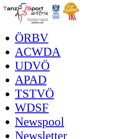
ÖRBV
ACWDA
UDVÖ
APAD
TSTVÖ
WDSF
Newspool
Newsletter