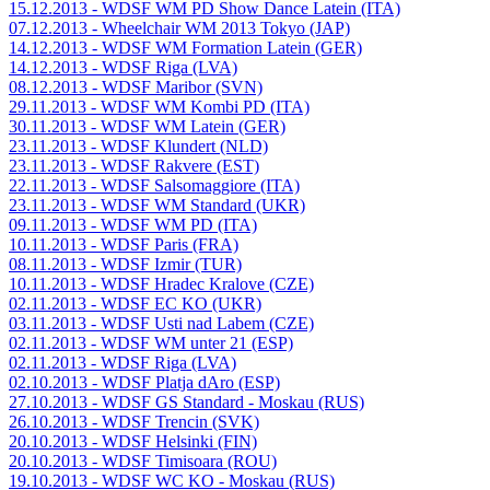
15.12.2013 - WDSF WM PD Show Dance Latein (ITA)
07.12.2013 - Wheelchair WM 2013 Tokyo (JAP)
14.12.2013 - WDSF WM Formation Latein (GER)
14.12.2013 - WDSF Riga (LVA)
08.12.2013 - WDSF Maribor (SVN)
29.11.2013 - WDSF WM Kombi PD (ITA)
30.11.2013 - WDSF WM Latein (GER)
23.11.2013 - WDSF Klundert (NLD)
23.11.2013 - WDSF Rakvere (EST)
22.11.2013 - WDSF Salsomaggiore (ITA)
23.11.2013 - WDSF WM Standard (UKR)
09.11.2013 - WDSF WM PD (ITA)
10.11.2013 - WDSF Paris (FRA)
08.11.2013 - WDSF Izmir (TUR)
10.11.2013 - WDSF Hradec Kralove (CZE)
02.11.2013 - WDSF EC KO (UKR)
03.11.2013 - WDSF Usti nad Labem (CZE)
02.11.2013 - WDSF WM unter 21 (ESP)
02.11.2013 - WDSF Riga (LVA)
02.10.2013 - WDSF Platja dAro (ESP)
27.10.2013 - WDSF GS Standard - Moskau (RUS)
26.10.2013 - WDSF Trencin (SVK)
20.10.2013 - WDSF Helsinki (FIN)
20.10.2013 - WDSF Timisoara (ROU)
19.10.2013 - WDSF WC KO - Moskau (RUS)