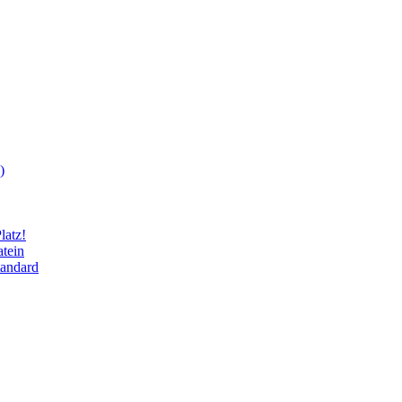
)
latz!
tein
andard