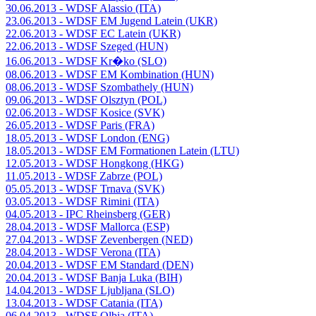
30.06.2013 - WDSF Alassio (ITA)
23.06.2013 - WDSF EM Jugend Latein (UKR)
22.06.2013 - WDSF EC Latein (UKR)
22.06.2013 - WDSF Szeged (HUN)
16.06.2013 - WDSF Kr�ko (SLO)
08.06.2013 - WDSF EM Kombination (HUN)
08.06.2013 - WDSF Szombathely (HUN)
09.06.2013 - WDSF Olsztyn (POL)
02.06.2013 - WDSF Kosice (SVK)
26.05.2013 - WDSF Paris (FRA)
18.05.2013 - WDSF London (ENG)
18.05.2013 - WDSF EM Formationen Latein (LTU)
12.05.2013 - WDSF Hongkong (HKG)
11.05.2013 - WDSF Zabrze (POL)
05.05.2013 - WDSF Trnava (SVK)
03.05.2013 - WDSF Rimini (ITA)
04.05.2013 - IPC Rheinsberg (GER)
28.04.2013 - WDSF Mallorca (ESP)
27.04.2013 - WDSF Zevenbergen (NED)
28.04.2013 - WDSF Verona (ITA)
20.04.2013 - WDSF EM Standard (DEN)
20.04.2013 - WDSF Banja Luka (BIH)
14.04.2013 - WDSF Ljubljana (SLO)
13.04.2013 - WDSF Catania (ITA)
06.04.2013 - WDSF Olbia (ITA)