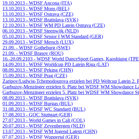
19.10.2013 - WDSF Ancona (ITA)
13.10.2013 - WDSF Mons (BEL)
13.10.2013 - WDSF Ostrava (CZE)
13.10.2013 - WDSF Bratislava (SVK)
12.10.2013 - WDSF WM PD Latein Ostrava (CZE)
06.10.2013 - WDSF Steenwijk (NLD)
05.10.2013 - WDSF Senior I WM Standard (GER)
29.09.2013 - WDSF Mersch (LUX)
21.09. - WDSF Gotheburg (SWE)
21.09. - WDSF Brasov (ROU)
16.-20.09.2103 - WDSF World DanceSport Games, Kaoshiung (TPE
14.09.2013 - WDSF Worldcup PD Latein Riga (LAT)
08.09.2013 - WDSF Peking (CHN)
15.09.2013 - WDSF Prag (CZE)
Zaripov/Ludwig-Tchemodourova erzielen bei PD Weltcup Latein 2. P
Garbuzov-Menzinger erzielen 6. Platz bei WDSF WM Showdance La
Garbuzov-Menzinger erzielen 5. Platz bei WDSF WM Showdance St
08.09.2013 - WDSF Bratislava (SVK)
01.09.2013 - WDSF Burgas (BUL)
31.08.2013 - WDSF WC Standard (BUL)
17.08.2013 - GOC Stuttgart (GER)
27.07.2013 - World Games in Cali (COL)
20.07.2013 - WDSF Zevenbergen (NLD)
13.07.2013 - WDSF WM Jugend Latein (CHN)
07.07.2013 - WDSF Wuppertal (GER)