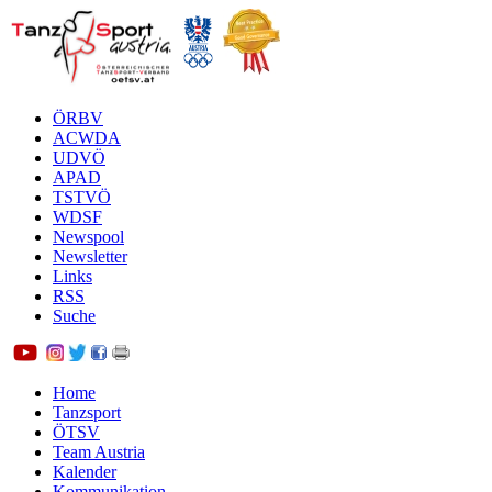
ÖRBV
ACWDA
UDVÖ
APAD
TSTVÖ
WDSF
Newspool
Newsletter
Links
RSS
Suche
Home
Tanzsport
ÖTSV
Team Austria
Kalender
Kommunikation