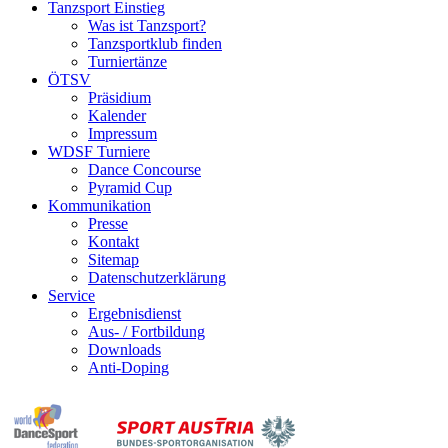
Tanzsport Einstieg
Was ist Tanzsport?
Tanzsportklub finden
Turniertänze
ÖTSV
Präsidium
Kalender
Impressum
WDSF Turniere
Dance Concourse
Pyramid Cup
Kommunikation
Presse
Kontakt
Sitemap
Datenschutzerklärung
Service
Ergebnisdienst
Aus- / Fortbildung
Downloads
Anti-Doping