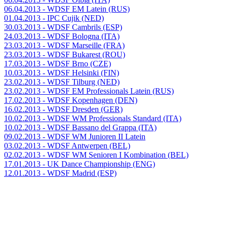
06.04.2013 - WDSF EM Latein (RUS)
01.04.2013 - IPC Cujik (NED)
30.03.2013 - WDSF Cambrils (ESP)
24.03.2013 - WDSF Bologna (ITA)
23.03.2013 - WDSF Marseille (FRA)
23.03.2013 - WDSF Bukarest (ROU)
17.03.2013 - WDSF Brno (CZE)
10.03.2013 - WDSF Helsinki (FIN)
23.02.2013 - WDSF Tilburg (NED)
23.02.2013 - WDSF EM Professionals Latein (RUS)
17.02.2013 - WDSF Kopenhagen (DEN)
16.02.2013 - WDSF Dresden (GER)
10.02.2013 - WDSF WM Professionals Standard (ITA)
10.02.2013 - WDSF Bassano del Grappa (ITA)
09.02.2013 - WDSF WM Junioren II Latein
03.02.2013 - WDSF Antwerpen (BEL)
02.02.2013 - WDSF WM Senioren I Kombination (BEL)
17.01.2013 - UK Dance Championship (ENG)
12.01.2013 - WDSF Madrid (ESP)