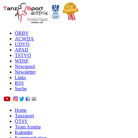
ÖRBV
ACWDA
UDVÖ
APAD
TSTVÖ
WDSF
Newspool
Newsletter
Links
RSS
Suche
Home
Tanzsport
ÖTSV
Team Austria
Kalender
Kommunikation