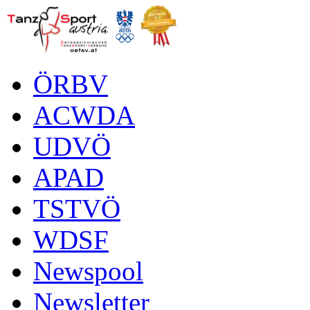
ÖRBV
ACWDA
UDVÖ
APAD
TSTVÖ
WDSF
Newspool
Newsletter