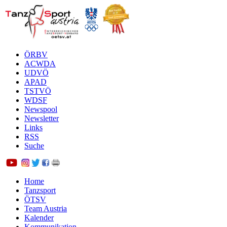
ÖRBV
ACWDA
UDVÖ
APAD
TSTVÖ
WDSF
Newspool
Newsletter
Links
RSS
Suche
Home
Tanzsport
ÖTSV
Team Austria
Kalender
Kommunikation