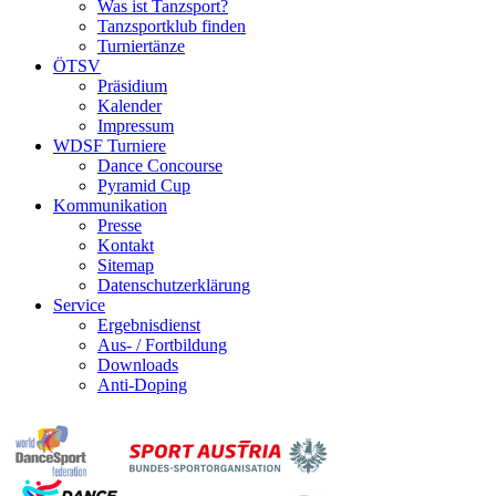
Was ist Tanzsport?
Tanzsportklub finden
Turniertänze
ÖTSV
Präsidium
Kalender
Impressum
WDSF Turniere
Dance Concourse
Pyramid Cup
Kommunikation
Presse
Kontakt
Sitemap
Datenschutzerklärung
Service
Ergebnisdienst
Aus- / Fortbildung
Downloads
Anti-Doping