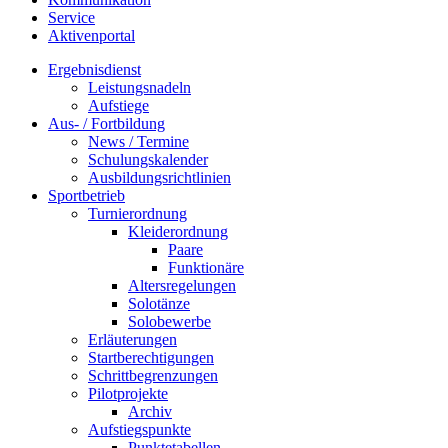
Service
Aktivenportal
Ergebnisdienst
Leistungsnadeln
Aufstiege
Aus- / Fortbildung
News / Termine
Schulungskalender
Ausbildungsrichtlinien
Sportbetrieb
Turnierordnung
Kleiderordnung
Paare
Funktionäre
Altersregelungen
Solotänze
Solobewerbe
Erläuterungen
Startberechtigungen
Schrittbegrenzungen
Pilotprojekte
Archiv
Aufstiegspunkte
Punktetabellen