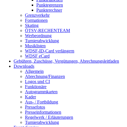
Punktegrenzen
Punkterechner
Grenzverkehr
Formationen
Skating
ÖTSV-RECHENTEAM
Werbeordnung
Turnierabwicklung
Musiklisten
WDSF-ID-Card verlängern
WDSF eCard
Gebühren, Zuschüsse, Vergütungen, Abrechnungsleitfaden
Downloads
Allgemein
Abrechnung/Finanzen
Logos und CI
Funktionäre
Autogrammkarten
Kader
Aus- / Fortbildung
Pressefotos
Presseinformationen
Regelwerk / Erläuterungen
Turnierabwicklung