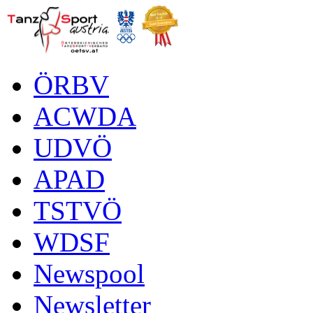
ÖRBV
ACWDA
UDVÖ
APAD
TSTVÖ
WDSF
Newspool
Newsletter