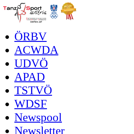
ÖRBV
ACWDA
UDVÖ
APAD
TSTVÖ
WDSF
Newspool
Newsletter