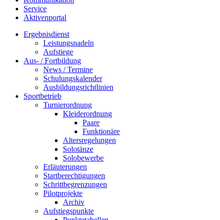
Service
Aktivenportal
Ergebnisdienst
Leistungsnadeln
Aufstiege
Aus- / Fortbildung
News / Termine
Schulungskalender
Ausbildungsrichtlinien
Sportbetrieb
Turnierordnung
Kleiderordnung
Paare
Funktionäre
Altersregelungen
Solotänze
Solobewerbe
Erläuterungen
Startberechtigungen
Schrittbegrenzungen
Pilotprojekte
Archiv
Aufstiegspunkte
Punktetabellen