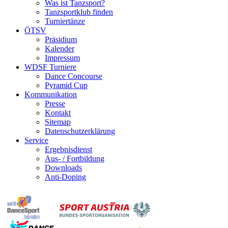
Was ist Tanzsport?
Tanzsportklub finden
Turniertänze
ÖTSV
Präsidium
Kalender
Impressum
WDSF Turniere
Dance Concourse
Pyramid Cup
Kommunikation
Presse
Kontakt
Sitemap
Datenschutzerklärung
Service
Ergebnisdienst
Aus- / Fortbildung
Downloads
Anti-Doping