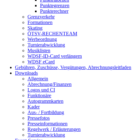
Punktegrenzen
Punkterechner
Grenzverkehr
Formationen
Skating
ÖTSV-RECHENTEAM
Werbeordnung
Turnierabwicklung
Musiklisten
WDSF-ID-Card verlängern
WDSF eCard
Gebühren, Zuschüsse, Vergütungen, Abrechnungsleitfaden
Downloads
Allgemein
Abrechnung/Finanzen
Logos und CI
Funktionäre
Autogrammkarten
Kader
Aus- / Fortbildung
Pressefotos
Presseinformationen
Regelwerk / Erläuterungen
Turnierabwicklung