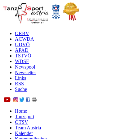
ÖRBV
ACWDA
UDVÖ
APAD
TSTVÖ
WDSF
Newspool
Newsletter
Links
RSS
Suche
Home
Tanzsport
ÖTSV
Team Austria
Kalender
Kommunikation