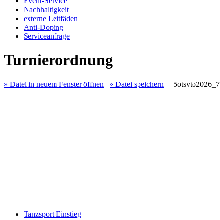
Event-Service
Nachhaltigkeit
externe Leitfäden
Anti-Doping
Serviceanfrage
Turnierordnung
» Datei in neuem Fenster öffnen
» Datei speichern
5otsvto2026_7
Tanzsport Einstieg